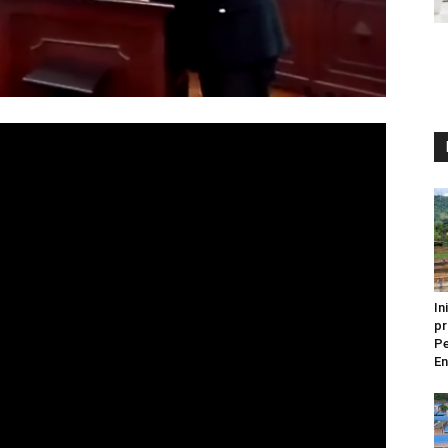
In
pr
Pe
En