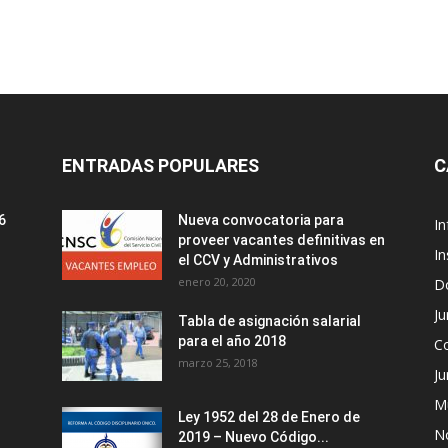
ENTRADAS POPULARES
C
6
Nueva convocatoria para
I
proveer vacantes definitivas en
In
el CCV y Administrativos
enero 20, 2020
D
Ju
Tabla de asignación salarial
para el año 2018
C
marzo 25, 2018
Ju
M
Ley 1952 del 28 de Enero de
No
2019 – Nuevo Código...