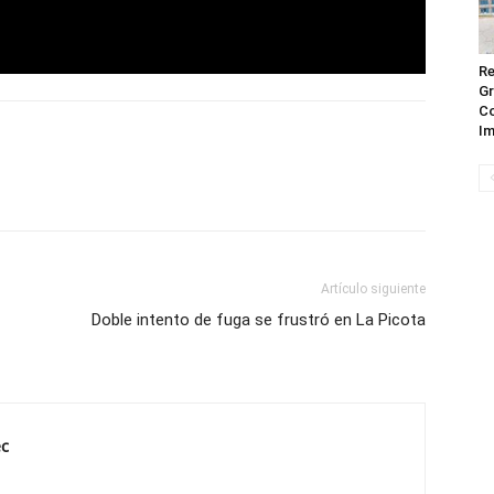
Re
Gr
Co
Im
Artículo siguiente
Doble intento de fuga se frustró en La Picota
ec