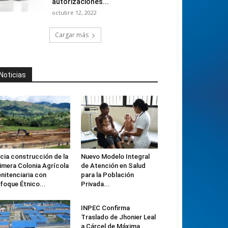
autorizaciones...
octubre 12, 2022
Cargar más
Noticias
icia construcción de la
Nuevo Modelo Integral
imera Colonia Agrícola
de Atención en Salud
nitenciaria con
para la Población
foque Étnico...
Privada...
INPEC Confirma
Traslado de Jhonier Leal
a Cárcel de Máxima