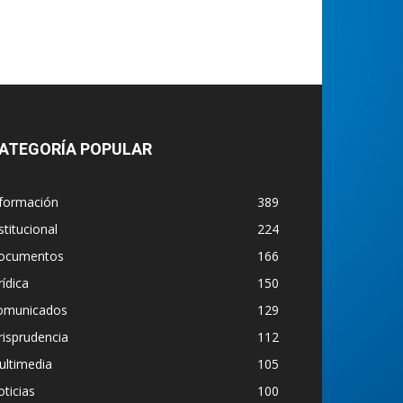
ATEGORÍA POPULAR
nformación
389
stitucional
224
ocumentos
166
rídica
150
omunicados
129
risprudencia
112
ultimedia
105
ticias
100