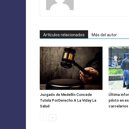
Artículos relacionados
Más del autor
Juzgado de Medellín Concede
Última info
Tutela PorDerecho A La Viday La
piloto en e
Salud
carcelarios