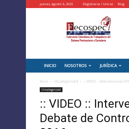
jueves, agosto 6, 2026
Registrarse / Unirse
Blog
::
FECOSPEC
::
–
INPEC
Colombia
INICIO
NOSOTROS
JURÍDICA
Inicio
Uncategorized
:: VIDEO :: Intervenciones 
Uncategorized
:: VIDEO :: Inte
Debate de Contro