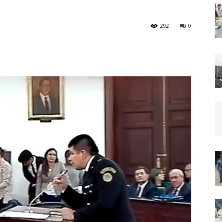
292
0