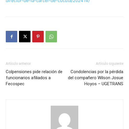
director-de-la-carcel-de-cucuta/202414/
Artículo anterior
Artículo siguiente
Colpensiones pide relación de
Condolencias por la pérdida
funcionarios afiliados a
del compañero Wilson Josue
Fecospec
Hoyos – UGETRANS