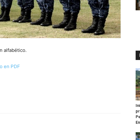
n alfabético.
to en PDF
In
pr
Pe
En