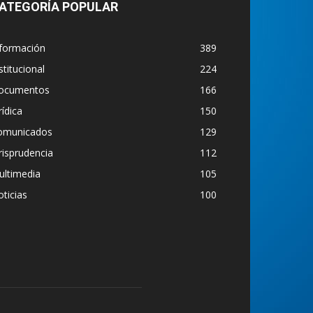
ATEGORÍA POPULAR
nformación
389
stitucional
224
ocumentos
166
rídica
150
omunicados
129
risprudencia
112
ultimedia
105
ticias
100