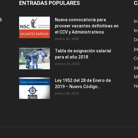
ENTRADAS POPULARES
C
6
Nueva convocatoria para
I
proveer vacantes definitivas en
In
el CCV y Administrativos
enero 20, 2020
D
Ju
Tabla de asignación salarial
para el año 2018
C
marzo 25, 2018
Ju
M
Ley 1952 del 28 de Enero de
No
2019 – Nuevo Código...
enero 28, 2019