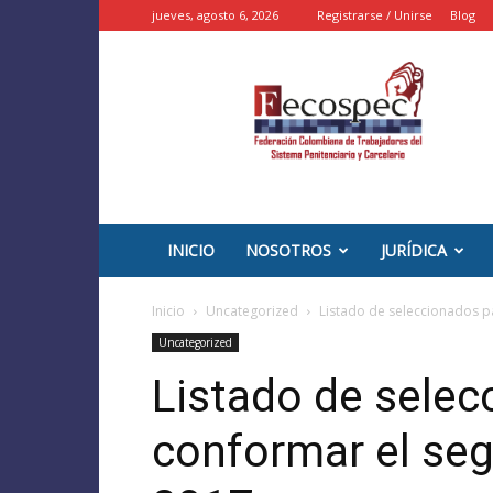
jueves, agosto 6, 2026
Registrarse / Unirse
Blog
::
FECOSPEC
::
–
INPEC
Colombia
INICIO
NOSOTROS
JURÍDICA
Inicio
Uncategorized
Listado de seleccionados p
Uncategorized
Listado de selec
conformar el se