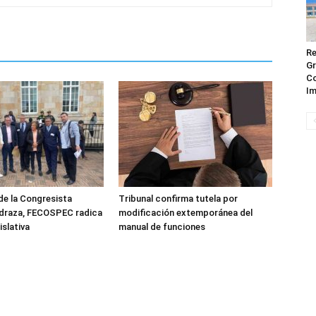
Re
Gr
Co
Im
de la Congresista
Tribunal confirma tutela por
edraza, FECOSPEC radica
modificación extemporánea del
islativa
manual de funciones