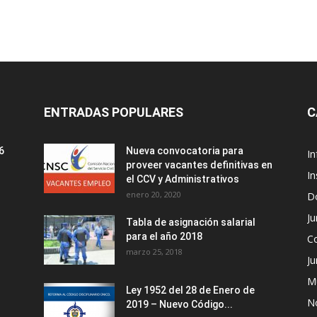
ENTRADAS POPULARES
C
6
Nueva convocatoria para
I
proveer vacantes definitivas en
In
el CCV y Administrativos
enero 20, 2020
D
Ju
Tabla de asignación salarial
para el año 2018
C
marzo 25, 2018
Ju
M
Ley 1952 del 28 de Enero de
No
2019 – Nuevo Código...