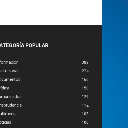
ATEGORÍA POPULAR
nformación
389
stitucional
224
ocumentos
166
rídica
150
omunicados
129
risprudencia
112
ultimedia
105
ticias
100