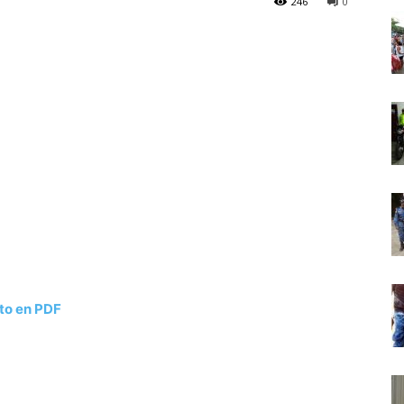
246
0
to en PDF