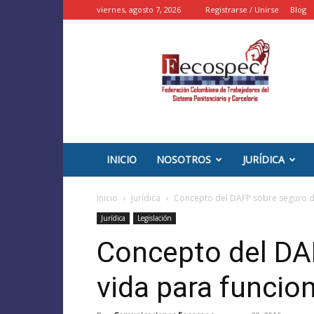
viernes, agosto 7, 2026
Registrarse / Unirse
Blog
::
FECOSPEC
::
–
INPEC
Colombia
INICIO
NOSOTROS
JURÍDICA
Inicio
Jurídica
Concepto del DAFP sobre seguro de
Jurídica
Legislación
Concepto del DA
vida para funcio