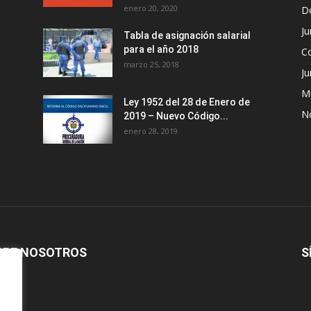
enero 20, 2020
D
Ju
Tabla de asignación salarial
para el año 2018
C
marzo 25, 2018
Ju
M
Ley 1952 del 28 de Enero de
No
2019 – Nuevo Código...
enero 28, 2019
BRE NOSOTROS
S