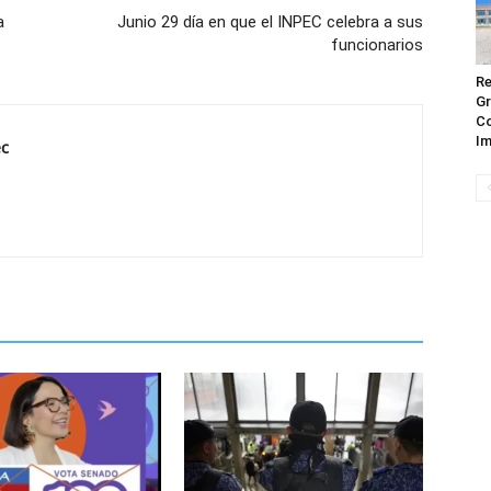
a
Junio 29 día en que el INPEC celebra a sus
funcionarios
Re
Gr
Co
Im
ec