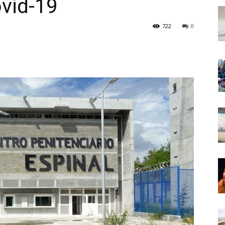
vid-19
722
0