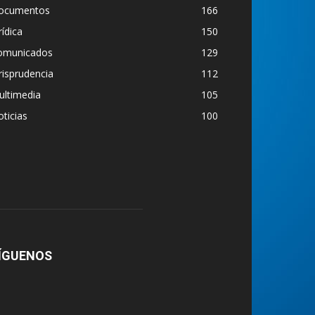
ocumentos
166
rídica
150
omunicados
129
risprudencia
112
ultimedia
105
ticias
100
ÍGUENOS