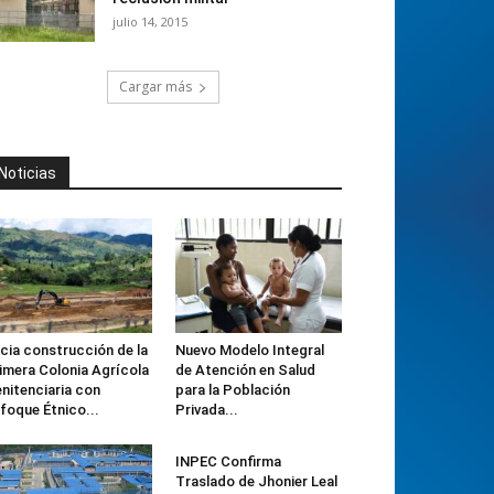
julio 14, 2015
Cargar más
Noticias
icia construcción de la
Nuevo Modelo Integral
imera Colonia Agrícola
de Atención en Salud
nitenciaria con
para la Población
foque Étnico...
Privada...
INPEC Confirma
Traslado de Jhonier Leal