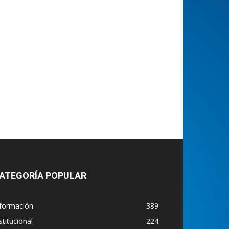
ATEGORÍA POPULAR
nformación
389
stitucional
224