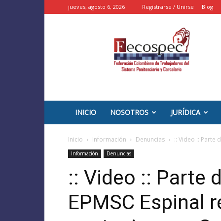
jueves, agosto 6, 2026
Registrarse / Unirse
Blog
::
FECOSPEC
::
–
INPEC
Colombia
INICIO
NOSOTROS
JURÍDICA
Inicio
Información
Denuncias
:: Video :: Parte
Información
Denuncias
:: Video :: Parte 
EPMSC Espinal r