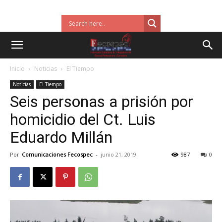
Inicio
Noticias
El Tiempo
Noticias
El Tiempo
Seis personas a prisión por
homicidio del Ct. Luis
Eduardo Millán
Por
Comunicaciones Fecospec
-
junio 21, 2019
987
0