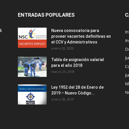
ENTRADAS POPULARES
C
6
Nueva convocatoria para
I
proveer vacantes definitivas en
In
el CCV y Administrativos
enero 20, 2020
D
Ju
Tabla de asignación salarial
para el año 2018
C
marzo 25, 2018
Ju
M
Ley 1952 del 28 de Enero de
No
2019 – Nuevo Código...
enero 28, 2019