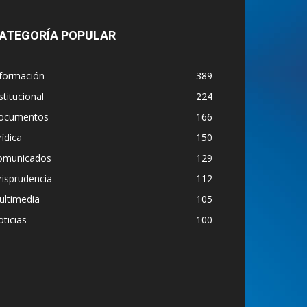
ATEGORÍA POPULAR
nformación
389
stitucional
224
ocumentos
166
rídica
150
omunicados
129
risprudencia
112
ultimedia
105
ticias
100