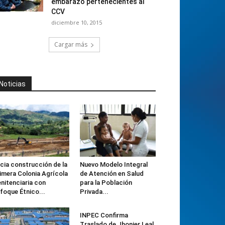
embarazo pertenecientes al
CCV
diciembre 10, 2015
Cargar más
Noticias
icia construcción de la
Nuevo Modelo Integral
imera Colonia Agrícola
de Atención en Salud
nitenciaria con
para la Población
foque Étnico...
Privada...
INPEC Confirma
Traslado de Jhonier Leal