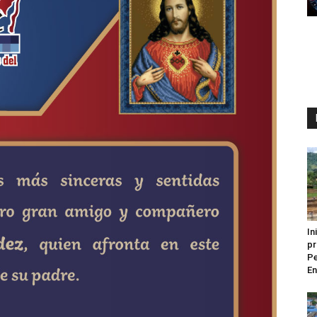
In
pr
Pe
En