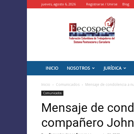
jueves, agosto 6, 2026
Registrarse / Unirse
Blog
::
FECOSPEC
::
–
INPEC
Colombia
INICIO
NOSOTROS
JURÍDICA
Inicio
Comunicados
Mensaje de condolencia a 
Comunicados
Mensaje de cond
compañero Joh