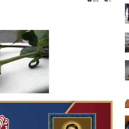
615
0