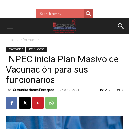
Inicio
Información
Información
Institucional
INPEC inicia Plan Masivo de
Vacunación para sus
funcionarios
Por
Comunicaciones Fecospec
-
junio 12, 2021
287
0