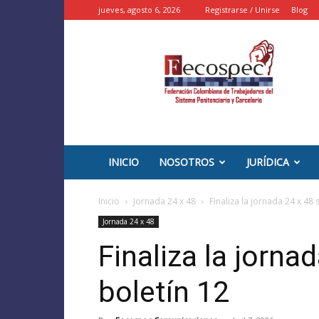
jueves, agosto 6, 2026
Registrarse / Unirse
Blog
::
FECOSPEC
::
–
INPEC
Colombia
INICIO
NOSOTROS
JURÍDICA
Inicio
Jornada 24 x 48
Finaliza la jornada 24 x 48 
Jornada 24 x 48
Finaliza la jorna
boletín 12