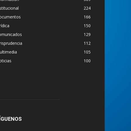
stitucional
224
ocumentos
166
rídica
150
omunicados
129
risprudencia
112
ultimedia
105
ticias
100
ÍGUENOS