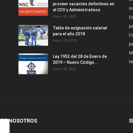
proveer vacantes definitivas en
In
el CCV y Administrativos
enero 20, 2020
D
Ju
Tabla de asignación salarial
para el año 2018
C
marzo 25, 2018
Ju
M
Ley 1952 del 28 de Enero de
No
2019 – Nuevo Código...
enero 28, 2019
BRE NOSOTROS
S