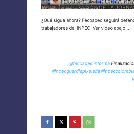
¿Qué sigue ahora? Fecospec seguirá defendi
trabajadores del INPEC. Ver video abajo…
@fecospec.informa
Finalizaci
#inpecguardiapixelada
#inpeccolombi