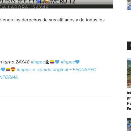
endo los derechos de sus afiliados y de todos los
on turno 24X48
#inpec
#inpec
a
#inpec
♬ sonido original – FECOSPEC
INFORMA
In
pr
Pe
En