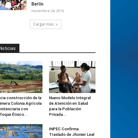
Berlín
noviembre 24, 2016
Cargar más
Noticias
icia construcción de la
Nuevo Modelo Integral
imera Colonia Agrícola
de Atención en Salud
nitenciaria con
para la Población
foque Étnico...
Privada...
INPEC Confirma
Traslado de Jhonier Leal