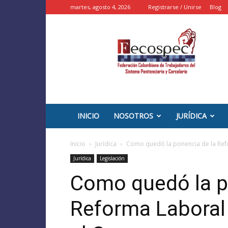
martes, agosto 4, 2026
Registrarse / Unirse
Blog
::
FECOSPEC
::
–
INPEC
Colombia
INICIO
NOSOTROS
JURÍDICA
Inicio
Jurídica
Como quedó la ponencia de la Refor
Jurídica
Legislación
Como quedó la p
Reforma Laboral 