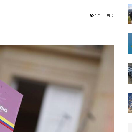
171
0