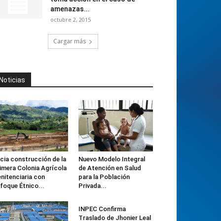
amenazas...
octubre 2, 2015
Cargar más
Noticias
icia construcción de la
Nuevo Modelo Integral
imera Colonia Agrícola
de Atención en Salud
nitenciaria con
para la Población
foque Étnico...
Privada...
INPEC Confirma
Traslado de Jhonier Leal