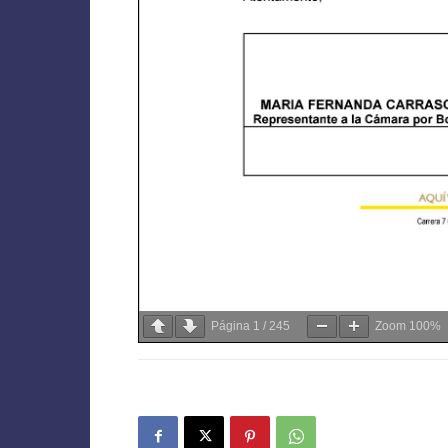
Página
1
/
245
Zoom
100%