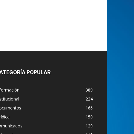
ATEGORÍA POPULAR
nformación
389
stitucional
224
ocumentos
166
rídica
150
omunicados
129