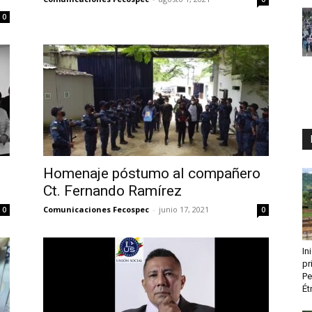
0
Homenaje póstumo al compañero
Ct. Fernando Ramírez
Comunicaciones Fecospec
-
junio 17, 2021
0
0
In
pr
Pe
Ét