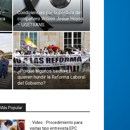
t –
Condolencias por la pérdida del
ica
compañero Wilson Josue Hoyos
– UGETRANS
¿Porqué algunos sectores
quieren hundir la Reforma Laboral
del Gobierno?
Más Popular
:: Video :: Procedimiento para
visitas tipo entrevista EPC