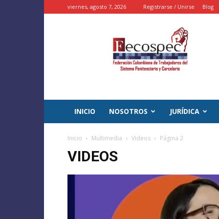
viernes, agosto 7, 2026
Registrarse / Unirse
Blog
::
FECOSPEC
::
–
INPEC
Colombia
INICIO
NOSOTROS
JURÍDICA
Inicio
Multimedia
Videos
Página 2
VIDEOS