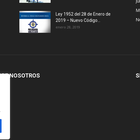
Ju
M
Ley 1952 del 28 de Enero de
No
2019 – Nuevo Código...
enero 28, 2019
BRE NOSOTROS
S
.