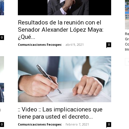
Resultados de la reunión con el
Senador Alexander López Maya:
Re
¿Qué...
0
Gr
Co
Comunicaciones Fecospec
-
abril 9, 2021
0
Im
n
:: Video :: Las implicaciones que
tiene para usted el decreto...
Comunicaciones Fecospec
-
febrero 7, 2021
0
0