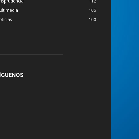
risprudencia
112
ultimedia
105
ticias
100
ÍGUENOS