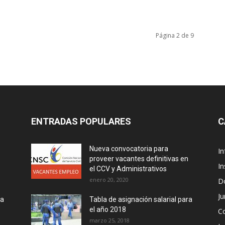
Página 2 de 9
ENTRADAS POPULARES
C
Nueva convocatoria para
I
proveer vacantes definitivas en
In
el CCV y Administrativos
enero 20, 2020
D
Ju
ra
Tabla de asignación salarial para
el año 2018
C
marzo 25, 2018