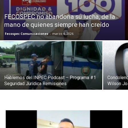
FECOSPEC no abandona su lucha, de la
mano de quienes siempre han creído
Fecospec Comunicaciones
-
marzo 4, 2026
Hablemos del INPEC Podcast – Programa #1
Condolenc
Seguridad Jurídica Remisiones
Wilson J