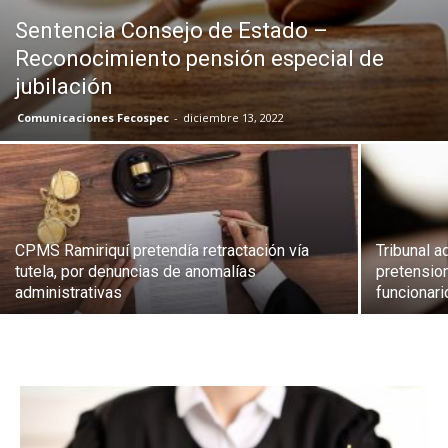
Sentencia Consejo de Estado –
Reconocimiento pensión especial de
jubilación
Comunicaciones Fecospec
-
diciembre 13, 2022
CPMS Ramiriquí pretendía retractación vía
Tribunal a
tutela, por denuncias de anomalías
pretensio
administrativas
funcionari