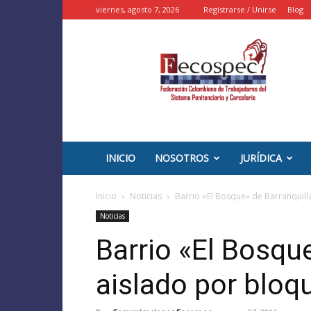
viernes, agosto 7, 2026
Registrarse / Unirse
Blog
::
FECOSPEC
::
–
INPEC
Colombia
INICIO
NOSOTROS
JURÍDICA
Inicio
Noticias
Barrio «El Bosque» de Barranquil
Noticias
Barrio «El Bosque
aislado por bloq