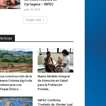
Cartagena – INPEC
julio 19, 2015
Cargar más
Noticias
icia construcción de la
Nuevo Modelo Integral
imera Colonia Agrícola
de Atención en Salud
nitenciaria con
para la Población
foque Étnico...
Privada...
INPEC Confirma
Traslado de Jhonier Leal