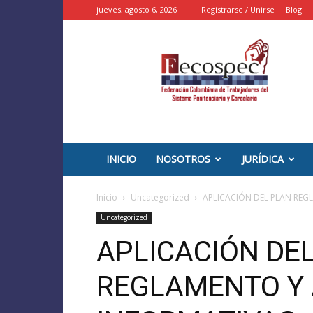
jueves, agosto 6, 2026
Registrarse / Unirse
Blog
::
FECOSPEC
::
–
INPEC
Colombia
INICIO
NOSOTROS
JURÍDICA
Inicio
Uncategorized
APLICACIÓN DEL PLAN REG
Uncategorized
APLICACIÓN DE
REGLAMENTO Y