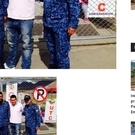
In
pr
Pe
En