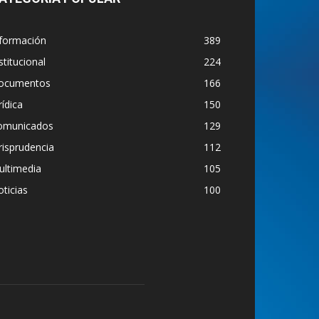
nformación
389
stitucional
224
ocumentos
166
rídica
150
omunicados
129
risprudencia
112
ultimedia
105
ticias
100