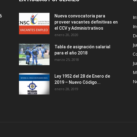
6
Nueva convocatoria para
I
proveer vacantes definitivas en
In
el CCV y Administrativos
enero 20, 2020
D
Ju
Tabla de asignación salarial
para el año 2018
C
marzo 25, 2018
Ju
M
Ley 1952 del 28 de Enero de
No
2019 – Nuevo Código...
enero 28, 2019