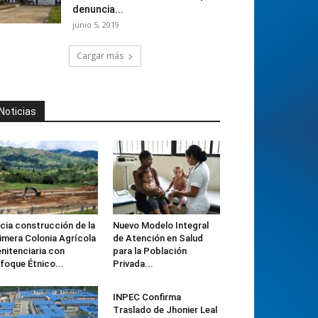
denuncia...
junio 5, 2019
Cargar más
Noticias
icia construcción de la
Nuevo Modelo Integral
imera Colonia Agrícola
de Atención en Salud
nitenciaria con
para la Población
foque Étnico...
Privada...
INPEC Confirma
Traslado de Jhonier Leal