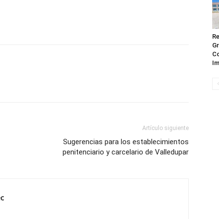
Re
Gr
Co
Im
Artículo siguiente
Sugerencias para los establecimientos
penitenciario y carcelario de Valledupar
ec