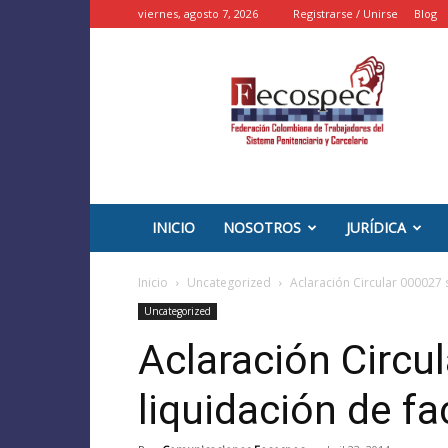
viernes, agosto 7, 2026
Registrarse / Unirse
Blog
::
FECOSPEC
::
–
INPEC
Colombia
INICIO
NOSOTROS
JURÍDICA
Inicio
Uncategorized
Aclaración Circular 000027 
Uncategorized
Aclaración Circu
liquidación de f