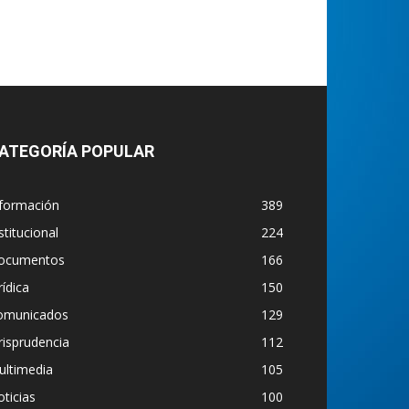
ATEGORÍA POPULAR
nformación
389
stitucional
224
ocumentos
166
rídica
150
omunicados
129
risprudencia
112
ultimedia
105
ticias
100