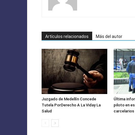
Artículos relacionados
Más del autor
Juzgado de Medellín Concede
Última info
Tutela PorDerecho A La Viday La
piloto en e
Salud
carcelarios