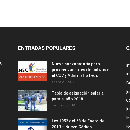
ENTRADAS POPULARES
C
6
Nueva convocatoria para
I
proveer vacantes definitivas en
In
el CCV y Administrativos
enero 20, 2020
D
Ju
Tabla de asignación salarial
para el año 2018
C
marzo 25, 2018
Ju
M
Ley 1952 del 28 de Enero de
No
2019 – Nuevo Código...