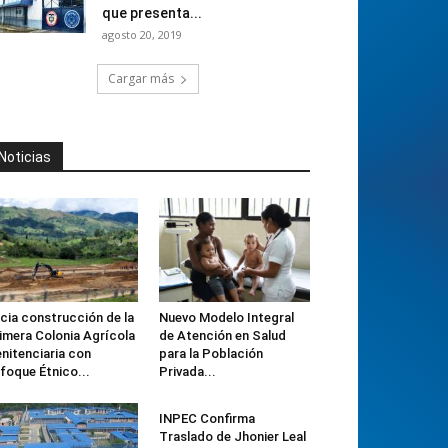
que presenta...
agosto 20, 2019
Cargar más
Noticias
icia construcción de la
Nuevo Modelo Integral
imera Colonia Agrícola
de Atención en Salud
nitenciaria con
para la Población
foque Étnico...
Privada...
INPEC Confirma
Traslado de Jhonier Leal